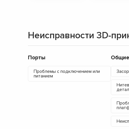
Неисправности 3D-прин
Порты
Общие
Проблемы с подключением или
Засор
питанием
Нитев
дета
Пробл
плат
Неисп