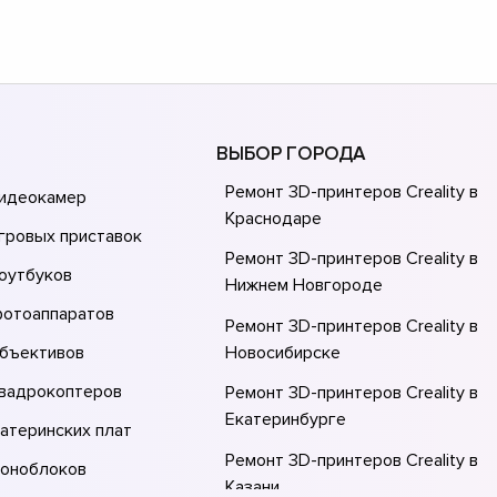
ВЫБОР ГОРОДА
Ремонт 3D-принтеров Creality в
видеокамер
Краснодаре
гровых приставок
Ремонт 3D-принтеров Creality в
оутбуков
Нижнем Новгороде
фотоаппаратов
Ремонт 3D-принтеров Creality в
объективов
Новосибирске
квадрокоптеров
Ремонт 3D-принтеров Creality в
Екатеринбурге
атеринских плат
Ремонт 3D-принтеров Creality в
моноблоков
Казани