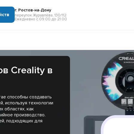
г. Ростов-на-Дону
йств
переулок Журавлёва, 130/112
Ежедневно с 09:00 до 21:00
 Creality в
итае способны создавать
й, используя технологии
х областях, как
рийное производство.
ей, подходящих для