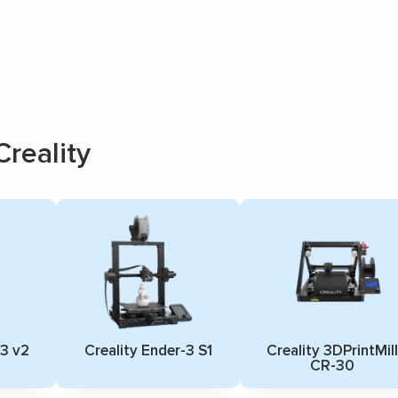
reality
-3 v2
Creality Ender-3 S1
Creality 3DPrintMill
▼
CR-30
▼
▼