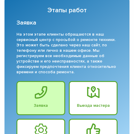
Этапы работ
Заявка
На этом этапе клиенты обращаются в наш
сервисный центр с просьбой о ремонте техники.
Это может быть сделано через наш сайт, по
телефону или лично в нашем офисе. Мы
регистрируем все необходимые данные об
устройстве и его неисправностях, а также
фиксируем предпочтения клиента относительно
времени и способа ремонта.
Заявка
Выезда мастера