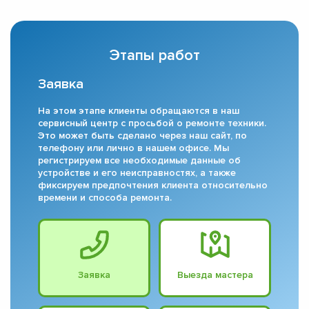
Этапы работ
Заявка
На этом этапе клиенты обращаются в наш
сервисный центр с просьбой о ремонте техники.
Это может быть сделано через наш сайт, по
телефону или лично в нашем офисе. Мы
регистрируем все необходимые данные об
устройстве и его неисправностях, а также
фиксируем предпочтения клиента относительно
времени и способа ремонта.
Заявка
Выезда мастера