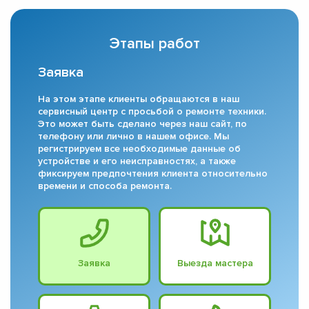
Этапы работ
Заявка
На этом этапе клиенты обращаются в наш
сервисный центр с просьбой о ремонте техники.
Это может быть сделано через наш сайт, по
телефону или лично в нашем офисе. Мы
регистрируем все необходимые данные об
устройстве и его неисправностях, а также
фиксируем предпочтения клиента относительно
времени и способа ремонта.
Заявка
Выезда мастера