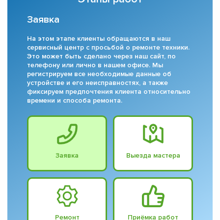
Заявка
На этом этапе клиенты обращаются в наш
сервисный центр с просьбой о ремонте техники.
Это может быть сделано через наш сайт, по
телефону или лично в нашем офисе. Мы
регистрируем все необходимые данные об
устройстве и его неисправностях, а также
фиксируем предпочтения клиента относительно
времени и способа ремонта.
Заявка
Выезда мастера
Ремонт
Приёмка работ