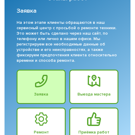
Заявка
На этом этапе клиенты обращаются в наш
сервисный центр с просьбой о ремонте техники.
Это может быть сделано через наш сайт, по
телефону или лично в нашем офисе. Мы
регистрируем все необходимые данные об
устройстве и его неисправностях, а также
фиксируем предпочтения клиента относительно
времени и способа ремонта.
Заявка
Выезда мастера
Ремонт
Приёмка работ