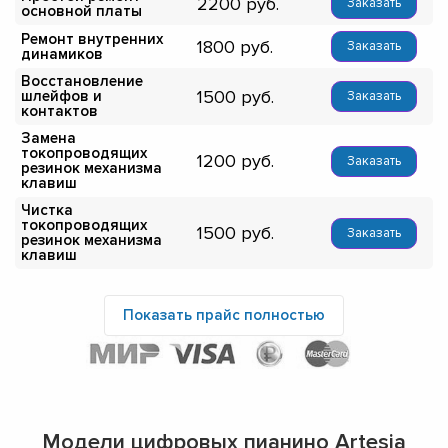
2200
Заказать
основной платы
Ремонт внутренних
1800
Заказать
динамиков
Восстановление
1500
шлейфов и
Заказать
контактов
Замена
токопроводящих
1200
Заказать
резинок механизма
клавиш
Чистка
токопроводящих
1500
Заказать
резинок механизма
клавиш
Показать прайс полностью
Модели цифровых пианино Artesia