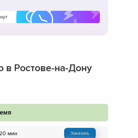
инут
о в Ростове-на-Дону
емя
 20 мин
Заказать