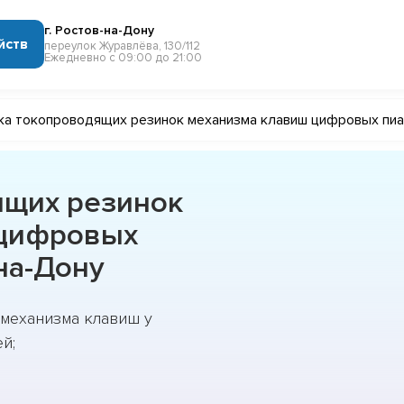
г. Ростов-на-Дону
йств
переулок Журавлёва, 130/112
Ежедневно с 09:00 до 21:00
ка токопроводящих резинок механизма клавиш цифровых пи
ящих резинок
 цифровых
на-Дону
механизма клавиш у
й;