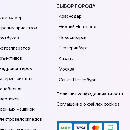
ВЫБОР ГОРОДА
Краснодар
видеокамер
Нижний Новгород
гровых приставок
Новосибирск
оутбуков
Екатеринбург
фотоаппаратов
объективов
Казань
квадрокоптеров
Москва
атеринских плат
Санкт-Петербург
моноблоков
Политика конфиденциальности
оверлоков
Соглашение о файлах cookies
швейных машинок
электровелосипедов
электросамокатов