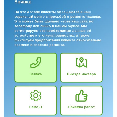
Заявка
На этом этапе клиенты обращаются в наш
сервисный центр с просьбой о ремонте техники.
Это может быть сделано через наш сайт, по
телефону или лично в нашем офисе. Мы
регистрируем все необходимые данные об
устройстве и его неисправностях, а также
фиксируем предпочтения клиента относительно
времени и способа ремонта.
Заявка
Выезда мастера
Ремонт
Приёмка работ