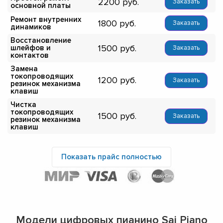
2200
Заказать
основной платы
Ремонт внутренних
1800
Заказать
динамиков
Восстановление
1500
шлейфов и
Заказать
контактов
Замена
токопроводящих
1200
Заказать
резинок механизма
клавиш
Чистка
токопроводящих
1500
Заказать
резинок механизма
клавиш
Показать прайс полностью
Модели цифровых пианино Sai Piano