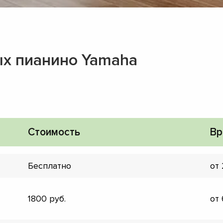
х пианино Yamaha
Стоимость
Вр
Бесплатно
от
▼
1800
от
▼
▼