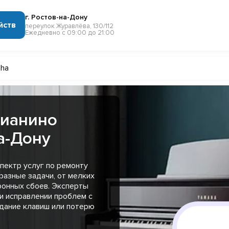
г. Ростов-на-Дону
йств
переулок Журавлёва, 130/112
Ежедневно с 09:00 до 21:00
ha
пианино
а-Дону
пектр услуг по ремонту
разные задачи, от мелких
ронных сбоев. Эксперты
и исправлении проблем с
едание клавиш или потерю