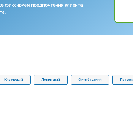
кже фиксируем предпочтения клиента
та.
Кировский
Ленинский
Октябрьский
Первом