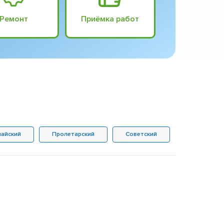
Ремонт
Приёмка работ
айский
Пролетарский
Советский