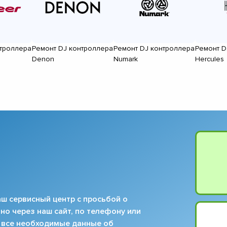
нтроллера
Ремонт DJ контроллера
Ремонт DJ контроллера
Ремонт D
Denon
Numark
Hercules
ш сервисный центр с просьбой о
но через наш сайт, по телефону или
 все необходимые данные об