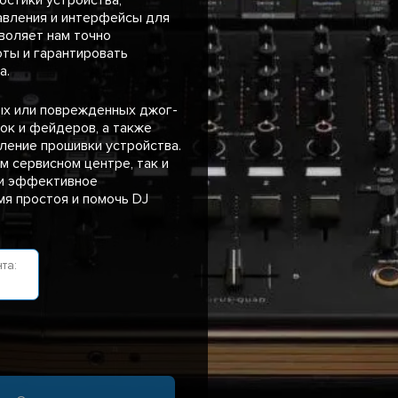
авления и интерфейсы для
воляет нам точно
ты и гарантировать
а.
ых или поврежденных джог-
ок и фейдеров, а также
ление прошивки устройства.
м сервисном центре, так и
 и эффективное
я простоя и помочь DJ
та: