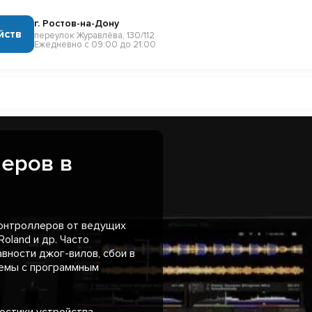
г. Ростов-на-Дону
йств
переулок Журавлёва, 130/112
Ежедневно с 09:00 до 21:00
леров в
контроллеров от ведущих
Roland и др. Часто
ности джог-вилов, сбои в
лемы с программным
остики устройства,