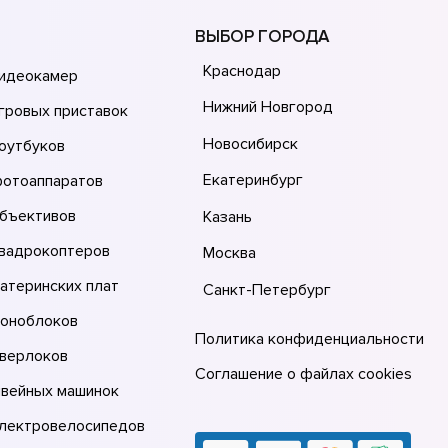
ВЫБОР ГОРОДА
Краснодар
видеокамер
Нижний Новгород
гровых приставок
Новосибирск
оутбуков
Екатеринбург
фотоаппаратов
объективов
Казань
квадрокоптеров
Москва
атеринских плат
Санкт-Петербург
моноблоков
Политика конфиденциальности
оверлоков
Соглашение о файлах cookies
швейных машинок
электровелосипедов