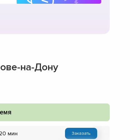
тове-на-Дону
емя
 20 мин
Заказать