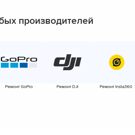
▼
▼
бых производителей
▼
▼
▼
▼
▼
▼
Ремонт GoPro
Ремонт DJI
Ремонт Insta360