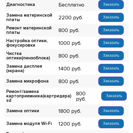
Бесплатно
Диагностика
Заказать
Замена материнской
2200
Заказать
платы
Ремонт материнской
800
Заказать
платы
Настройка оптики,
1000
Заказать
фокусировки
Чистка
800
Заказать
оптики(линзоблока)
Замена дисплея
1400
Заказать
(экрана)
800
Замена микрофона
Заказать
Ремонт/замена
800
картоприемника(картридера)
Заказать
sd
1800
Замена оптики
Заказать
1200
Замена модуля Wi-Fi
Заказать