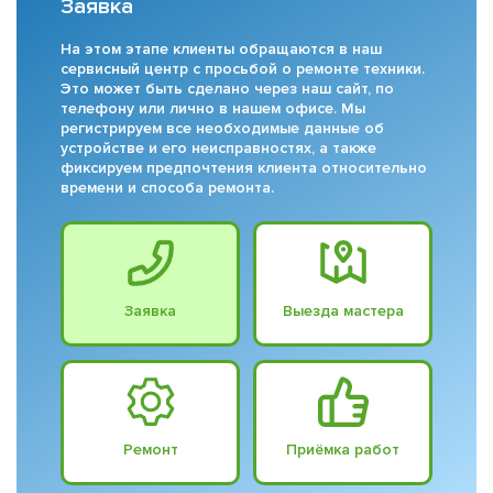
Заявка
На этом этапе клиенты обращаются в наш
сервисный центр с просьбой о ремонте техники.
Это может быть сделано через наш сайт, по
телефону или лично в нашем офисе. Мы
регистрируем все необходимые данные об
устройстве и его неисправностях, а также
фиксируем предпочтения клиента относительно
времени и способа ремонта.
Заявка
Выезда мастера
Ремонт
Приёмка работ