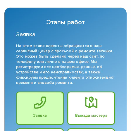
Этапы работ
Заявка
На этом этапе клиенты обращаются в наш
сервисный центр с просьбой о ремонте техники.
Это может быть сделано через наш сайт, по
телефону или лично в нашем офисе. Мы
регистрируем все необходимые данные об
устройстве и его неисправностях, а также
фиксируем предпочтения клиента относительно
времени и способа ремонта.
Заявка
Выезда мастера