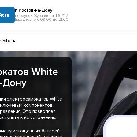
г. Ростов-на-Дону
йств
переулок Журавлёва, 130/112
Ежедневно с 09:00 до 21:00
 Siberia
катов White
а-Дону
ния электросамокатов White
и ключевых компонентов,
правления. Это позволяет
иступить к их устранению.
амену истощенных батарей,
ческих соединений, которые