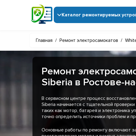
Каталог ремонтируемых устро
Главная
/
Ремонт электросамокатов
/
White
Ремонт электросамо
Siberia в Ростове-н
В сервисном центре процесс восстановле
Siberia начинается с тщательной проверк
таких как мотор, батарея и электроника у
точно определить источники проблем и пр
Основные работы по ремонту включают з
восстановление мотора и ремонт электри