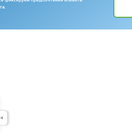
та.
◄