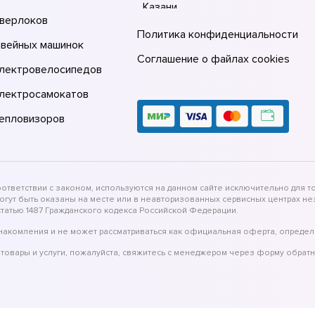
Казани
оверлоков
Ремонт электровелосипедов Elbi
Политика конфиденциальности
швейных машинок
Москве
Соглашение о файлах cookies
электровелосипедов
Ремонт электровелосипедов Elbi
Санкт-Петербурге
электросамокатов
тепловизоров
тветствии с законом, используются на данном сайте исключительно для то
могут быть оказаны на месте или в неавторизованных сервисных центрах 
татью 1487 Гражданского кодекса Российской Федерации.
накомления и не может рассматриваться как официальная оферта, определ
товары и услуги, пожалуйста, свяжитесь с менеджером через форму обратн