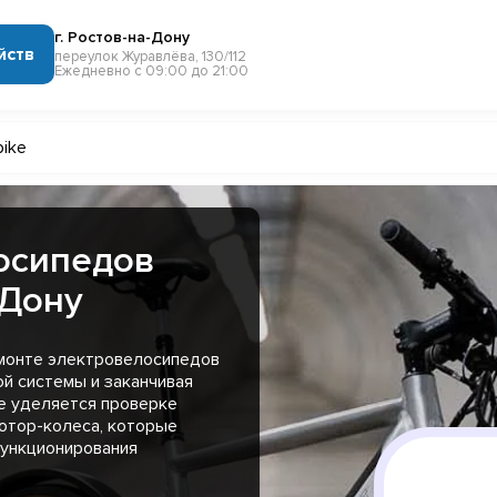
г. Ростов-на-Дону
йств
переулок Журавлёва, 130/112
Ежедневно с 09:00 до 21:00
bike
осипедов
-Дону
емонте электровелосипедов
ой системы и заканчивая
е уделяется проверке
мотор-колеса, которые
ункционирования