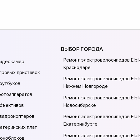
ВЫБОР ГОРОДА
Ремонт электровелосипедов Elbi
видеокамер
Краснодаре
гровых приставок
Ремонт электровелосипедов Elbi
оутбуков
Нижнем Новгороде
фотоаппаратов
Ремонт электровелосипедов Elbi
объективов
Новосибирске
квадрокоптеров
Ремонт электровелосипедов Elbi
Екатеринбурге
атеринских плат
Ремонт электровелосипедов Elbi
моноблоков