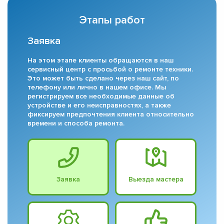
Этапы работ
Заявка
На этом этапе клиенты обращаются в наш
сервисный центр с просьбой о ремонте техники.
Это может быть сделано через наш сайт, по
телефону или лично в нашем офисе. Мы
регистрируем все необходимые данные об
устройстве и его неисправностях, а также
фиксируем предпочтения клиента относительно
времени и способа ремонта.
Заявка
Выезда мастера