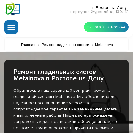
г. Ростов-на-Дону
переулок Журавлёва, 130/112
+7 (800) 100-89-44
Главная
/
Ремонт гладильных систем
/
Metalnova
Ремонт гладильных систем
Metalnova в Ростове-на-Дону
Обратитесь в наш сервисный центр для ремонта
гладильной системы Metalnova. Мы обеспечиваем
надежное восстановление устройства,
сопровождаемое гарантией на замененные детали
и выполненные работы. Наши мастера оснащены
современным диагностическим оборудованием, что
позволяет точно определить причины поломок и