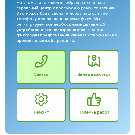
На этом этапе клиенты обращаются в наш
сервисный центр с просьбой о ремонте техники.
Это может быть сделано через наш сайт, по
телефону или лично в нашем офисе. Мы
регистрируем все необходимые данные об
устройстве и его неисправностях, а также
фиксируем предпочтения клиента относительно
времени и способа ремонта.
Заявка
Выезда мастера
Ремонт
Приёмка работ