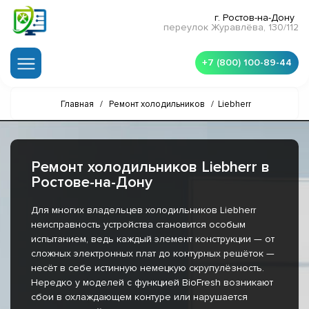
г. Ростов-на-Дону
переулок Журавлёва, 130/112
+7 (800) 100-89-44
Главная
/
Ремонт холодильников
/
Liebherr
Ремонт холодильников Liebherr в
Ростове-на-Дону
Для многих владельцев холодильников Liebherr
неисправность устройства становится особым
испытанием, ведь каждый элемент конструкции — от
сложных электронных плат до контурных решёток —
несёт в себе истинную немецкую скрупулёзность.
Нередко у моделей с функцией BioFresh возникают
сбои в охлаждающем контуре или нарушается