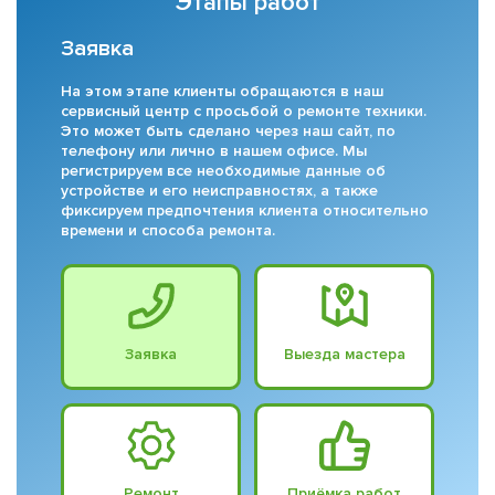
Этапы работ
Заявка
На этом этапе клиенты обращаются в наш
сервисный центр с просьбой о ремонте техники.
Это может быть сделано через наш сайт, по
телефону или лично в нашем офисе. Мы
регистрируем все необходимые данные об
устройстве и его неисправностях, а также
фиксируем предпочтения клиента относительно
времени и способа ремонта.
Заявка
Выезда мастера
Ремонт
Приёмка работ