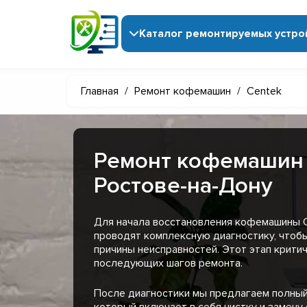
Каталог ремонтируемых устро
Главная
/
Ремонт кофемашин
/
Centek
Ремонт кофемашин 
Ростове-на-Дону
Для начала восстановления кофемашины 
проводят комплексную диагностику, чтоб
причины неисправностей. Этот этап крити
последующих шагов ремонта.
После диагностики мы предлагаем полный
который включает в себя чистку и замену