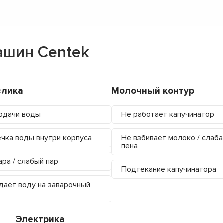
ашин Centek
влика
Молочный контур
одачи воды
Не работает капучинатор
чка воды внутри корпуса
Не взбивает молоко / слаба
пена
ара / слабый пар
Подтекание капучинатора
даёт воду на заварочный
Электрика