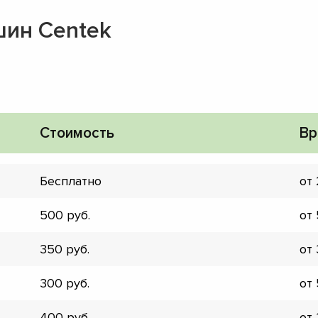
ин Centek
Стоимость
Вр
Бесплатно
от
500
от
350
от
▼
300
от
▼
▼
400
от