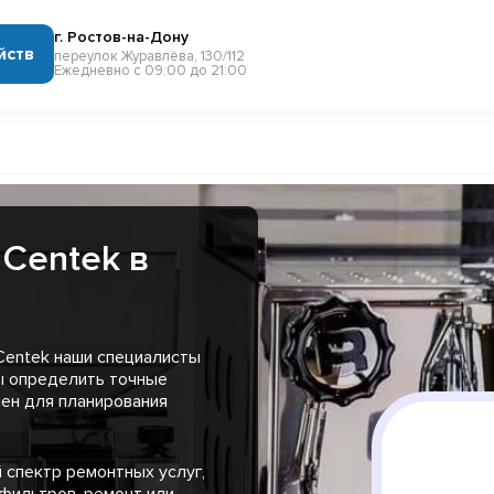
г. Ростов-на-Дону
йств
переулок Журавлёва, 130/112
Ежедневно с 09:00 до 21:00
Centek в
Centek наши специалисты
ы определить точные
чен для планирования
 спектр ремонтных услуг,
 фильтров, ремонт или