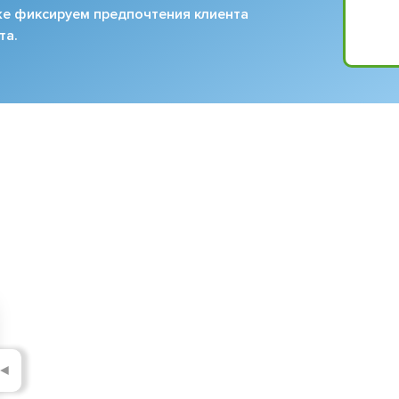
кже фиксируем предпочтения клиента
та.
◄