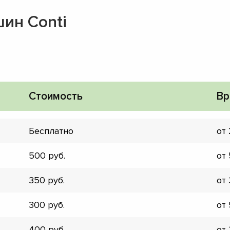
ин Conti
Стоимость
Вр
Бесплатно
от
500
от
350
от
▼
300
от
▼
▼
400
от