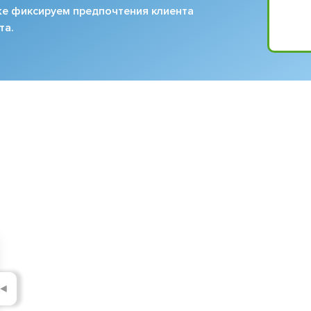
кже фиксируем предпочтения клиента
та.
◄