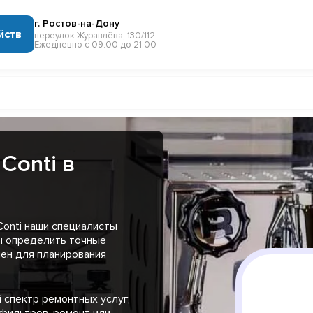
г. Ростов-на-Дону
йств
переулок Журавлёва, 130/112
Ежедневно с 09:00 до 21:00
Conti в
onti наши специалисты
ы определить точные
чен для планирования
 спектр ремонтных услуг,
 фильтров, ремонт или