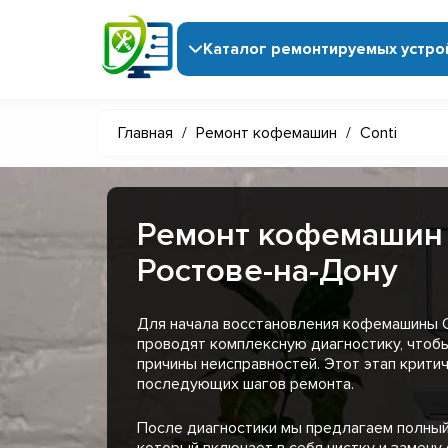
Каталог ремонтируемых устро
Главная
/
Ремонт кофемашин
/
Conti
Ремонт кофемашин 
Ростове-на-Дону
Для начала восстановления кофемашины C
проводят комплексную диагностику, чтоб
причины неисправностей. Этот этап крити
последующих шагов ремонта.
После диагностики мы предлагаем полный
который включает в себя чистку и замену