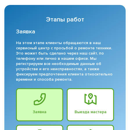
Этапы работ
Заявка
На этом этапе клиенты обращаются в наш
сервисный центр с просьбой о ремонте техники.
Это может быть сделано через наш сайт, по
телефону или лично в нашем офисе. Мы
регистрируем все необходимые данные об
устройстве и его неисправностях, а также
фиксируем предпочтения клиента относительно
времени и способа ремонта.
Заявка
Выезда мастера