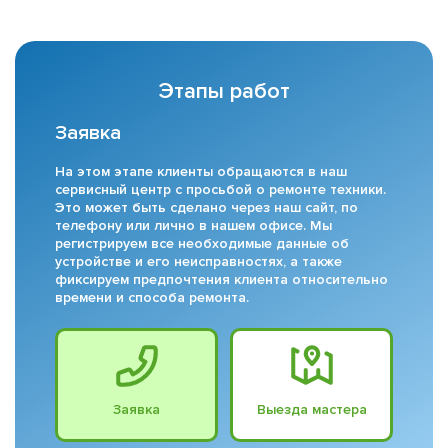
Этапы работ
Заявка
На этом этапе клиенты обращаются в наш
сервисный центр с просьбой о ремонте техники.
Это может быть сделано через наш сайт, по
телефону или лично в нашем офисе. Мы
регистрируем все необходимые данные об
устройстве и его неисправностях, а также
фиксируем предпочтения клиента относительно
времени и способа ремонта.
Заявка
Выезда мастера