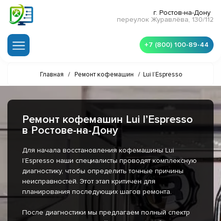
г. Ростов-на-Дону
переулок Журавлёва, 130/112
+7 (800) 100-89-44
Главная
/
Ремонт кофемашин
/
Lui l’Espresso
Ремонт кофемашин Lui l’Espresso
в Ростове-на-Дону
Для начала восстановления кофемашины Lui
l’Espresso наши специалисты проводят комплексную
диагностику, чтобы определить точные причины
неисправностей. Этот этап критичен для
планирования последующих шагов ремонта.
После диагностики мы предлагаем полный спектр