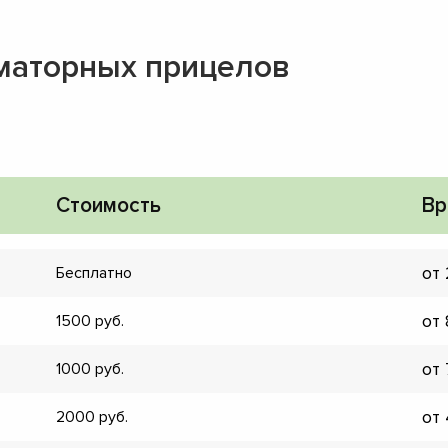
маторных прицелов
Стоимость
Вр
от
Бесплатно
от
1500
от
1000
▼
от
2000
▼
▼