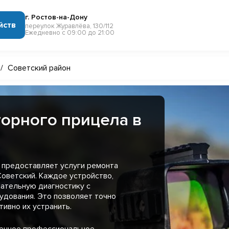
г. Ростов-на-Дону
йств
переулок Журавлёва, 130/112
Ежедневно с 09:00 до 21:00
/
Советский район
орного прицела в
 предоставляет услуги ремонта
оветский. Каждое устройство,
ательную диагностику с
удования. Это позволяет точно
ивно их устранить.
менное профессиональное