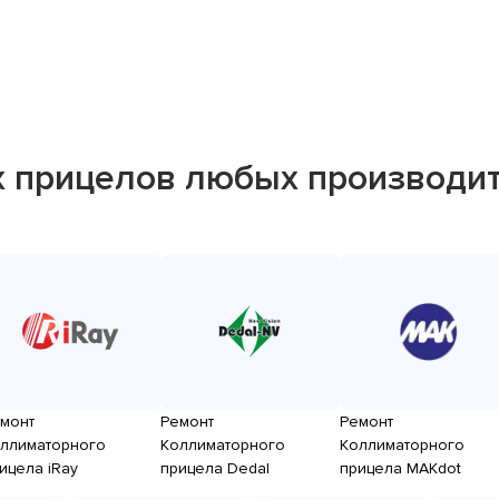
 прицелов любых производи
монт
Ремонт
Ремонт
ллиматорного
Коллиматорного
Коллиматорного
ицела iRay
прицела Dedal
прицела MAKdot