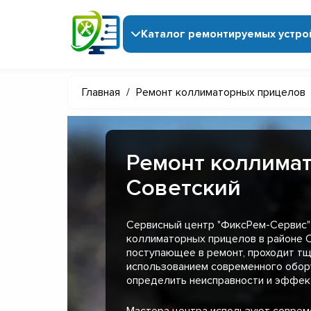
Каталог ремонтируемых устро
Главная
/
Ремонт коллиматорных прицелов
Ремонт коллимат
Советский
Сервисный центр "ФиксРем-Сервис"
коллиматорных прицелов в районе С
поступающее в ремонт, проходит тщ
использованием современного обор
определить неисправности и эффект
Мастера центра используют совре