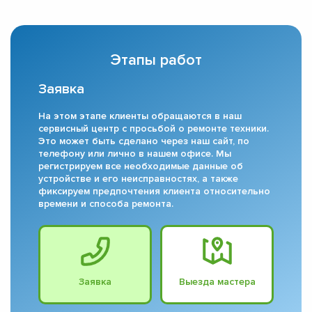
Этапы работ
Заявка
На этом этапе клиенты обращаются в наш
сервисный центр с просьбой о ремонте техники.
Это может быть сделано через наш сайт, по
телефону или лично в нашем офисе. Мы
регистрируем все необходимые данные об
устройстве и его неисправностях, а также
фиксируем предпочтения клиента относительно
времени и способа ремонта.
Заявка
Выезда мастера