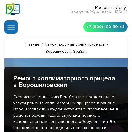
г. Ростов-на-Дону
переулок Журавлёва, 130/112
+7 (800) 100-89-44
Главная
/
Ремонт коллиматорных прицелов
/
Ворошиловский район
Ремонт коллиматорного прицела
в Ворошиловский
Сервисный центр "ФиксРем-Сервис" предоставляет
услуги ремонта коллиматорных прицелов в районе
Ворошиловский. Каждое устройство, поступающее в
ремонт, проходит тщательную диагностику с
использованием современного оборудования. Это
позволяет точно определить неисправности и