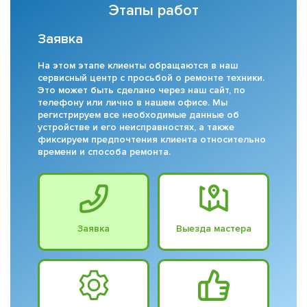
Этапы работ
Заявка
На этом этапе клиенты обращаются в наш
сервисный центр с просьбой о ремонте техники.
Это может быть сделано через наш сайт, по
телефону или лично в нашем офисе. Мы
регистрируем все необходимые данные об
устройстве и его неисправностях, а также
фиксируем предпочтения клиента относительно
времени и способа ремонта.
Заявка
Выезда мастера