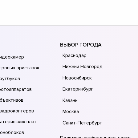
ВЫБОР ГОРОДА
Краснодар
видеокамер
Нижний Новгород
гровых приставок
Новосибирск
оутбуков
Екатеринбург
фотоаппаратов
объективов
Казань
квадрокоптеров
Москва
атеринских плат
Санкт-Петербург
моноблоков
Политика конфиденциальности