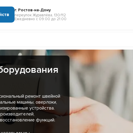
г. Ростов-на-Дону
йств
переулок Журавлёва, 130/112
Ежедневно с 09:00 до 21:00
борудования
сиональный ремонт швейной
вальные машины, оверлоки,
изированные устройства.
роизводителей,
 восстановление функций.
с которыми мы