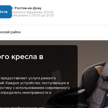
г. Ростов-на-Дону
йств
переулок Журавлёва, 130/112
Ежедневно с 09:00 до 21:00
нский район
го кресла в
 предоставляет услуги ремонта
ий. Каждое устройство, поступающее в
остику с использованием современного
 определить неисправности и
менное профессиональное