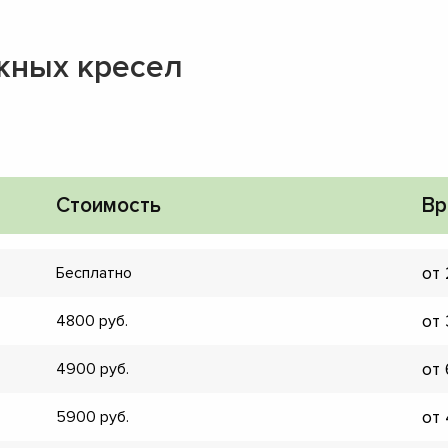
жных кресел
Стоимость
Вр
от
Бесплатно
от
4800
от
4900
▼
от
5900
▼
▼