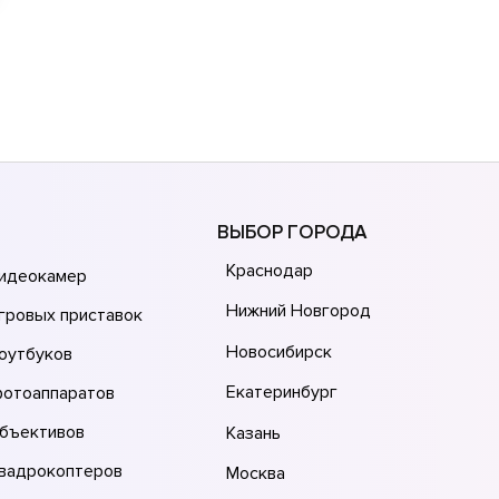
ВЫБОР ГОРОДА
Краснодар
видеокамер
Нижний Новгород
гровых приставок
Новосибирск
оутбуков
Екатеринбург
фотоаппаратов
объективов
Казань
квадрокоптеров
Москва