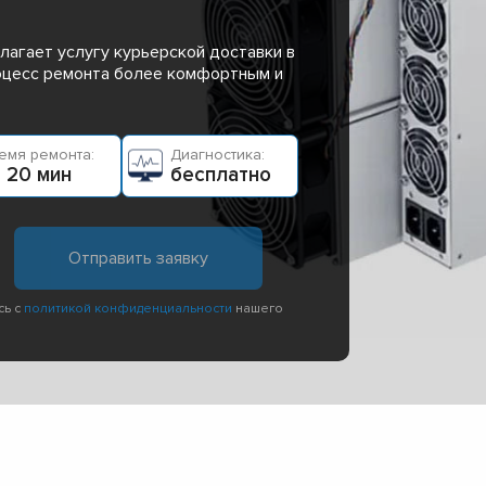
лагает услугу курьерской доставки в
роцесс ремонта более комфортным и
емя ремонта:
Диагностика:
 20 мин
бесплатно
сь с
политикой конфиденциальности
нашего