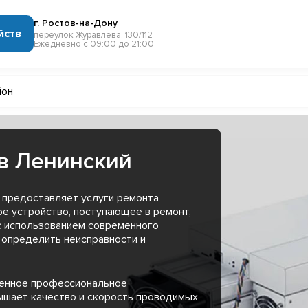
г. Ростов-на-Дону
йств
переулок Журавлёва, 130/112
Ежедневно с 09:00 до 21:00
йон
в Ленинский
 предоставляет услуги ремонта
ое устройство, поступающее в ремонт,
с использованием современного
 определить неисправности и
менное профессиональное
ышает качество и скорость проводимых