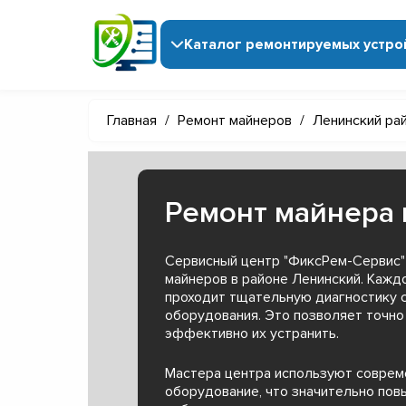
Каталог ремонтируемых устро
Главная
/
Ремонт майнеров
/
Ленинский ра
Ремонт майнера 
Сервисный центр "ФиксРем-Сервис"
майнеров в районе Ленинский. Кажд
проходит тщательную диагностику 
оборудования. Это позволяет точно
эффективно их устранить.
Мастера центра используют совре
оборудование, что значительно пов