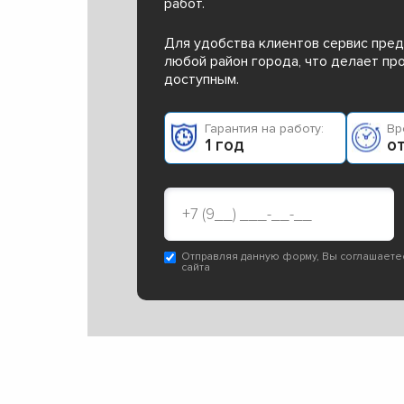
работ.
Для удобства клиентов сервис пред
любой район города, что делает п
доступным.
Гарантия на работу:
Вр
1 год
от
Отправляя данную форму, Вы соглашаете
сайта