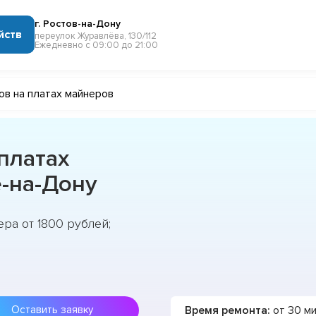
г. Ростов-на-Дону
йств
переулок Журавлёва, 130/112
Ежедневно с 09:00 до 21:00
ов на платах майнеров
платах
-на-Дону
ра от 1800 рублей;
Время ремонта:
от 30 м
Оставить заявку