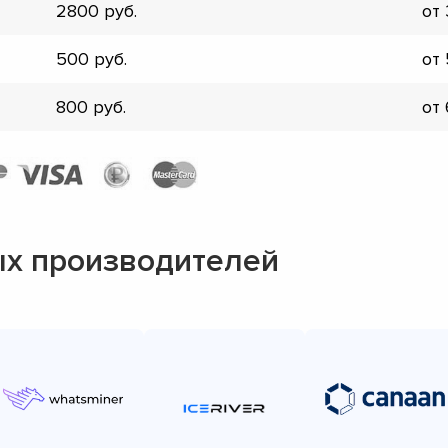
2800
от
▼
▼
500
от
▼
▼
800
от
▼
▼
▼
▼
х производителей