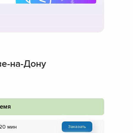
ве-на-Дону
емя
 20 мин
Заказать