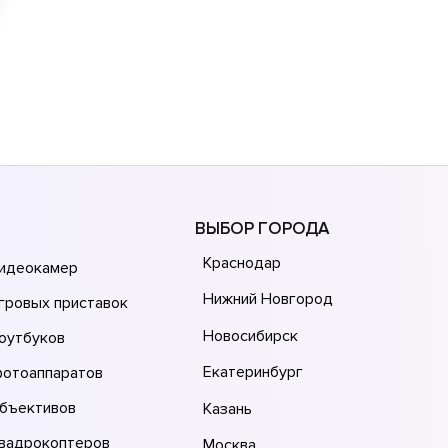
ВЫБОР ГОРОДА
Краснодар
видеокамер
Нижний Новгород
гровых приставок
Новосибирск
оутбуков
Екатеринбург
фотоаппаратов
объективов
Казань
квадрокоптеров
Москва