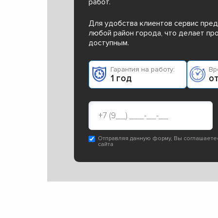
работ.
Для удобства клиентов сервис пред
любой район города, что делает п
доступным.
Гарантия на работу:
Вр
1 год
от
Отправляя данную форму, Вы соглашаете
сайта