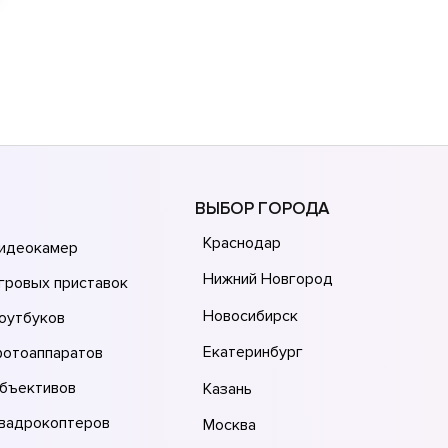
ВЫБОР ГОРОДА
Краснодар
видеокамер
Нижний Новгород
гровых приставок
Новосибирск
оутбуков
Екатеринбург
фотоаппаратов
объективов
Казань
квадрокоптеров
Москва