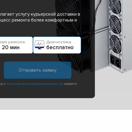
лагает услугу курьерской доставки в
роцесс ремонта более комфортным и
емя ремонта:
Диагностика:
 20 мин
бесплатно
сь с
политикой конфиденциальности
нашего