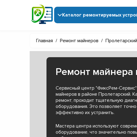
Каталог ремонтируемых устро
Главная
/
Ремонт майнеров
/
Пролетарский
Ремонт майнера 
Сервисный центр "ФиксРем-Сервис"
майнеров в районе Пролетарский. К
ремонт, проходит тщательную диагн
оборудования. Это позволяет точно
эффективно их устранить.
Мастера центра используют совре
оборудование, что значительно пов