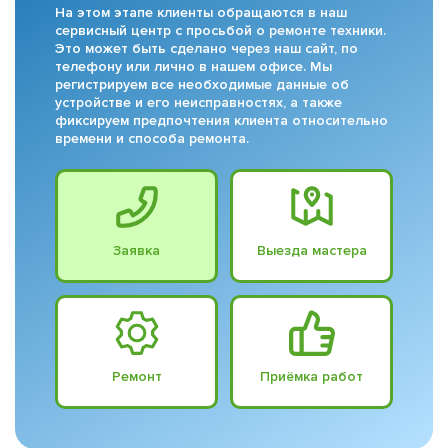
На этом этапе клиенты обращаются в наш
сервисный центр с просьбой о ремонте техники.
Это может быть сделано через наш сайт, по
телефону или лично в нашем офисе. Мы
регистрируем все необходимые данные об
устройстве и его неисправностях, а также
фиксируем предпочтения клиента относительно
времени и способа ремонта.
Заявка
Выезда мастера
Ремонт
Приёмка работ