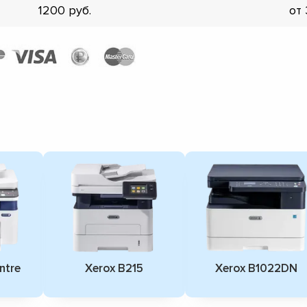
1200
от
ntre
Xerox B215
Xerox B1022DN