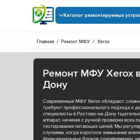
Каталог ремонтируемых устро
Главная
/
Ремонт МФУ
/
Xerox
Ремонт МФУ Xerox в
Дону
Современные МФУ Xerox обладают сложно
требуют профессионального подхода к ди
специалисты в Ростове-на-Дону тщатель
аппарат, начиная с ручной проверки всех 
тестирования питающих цепей. Мы регуля
случаями, когда короткое замыкание влия
функциональных блоков одновременно, на