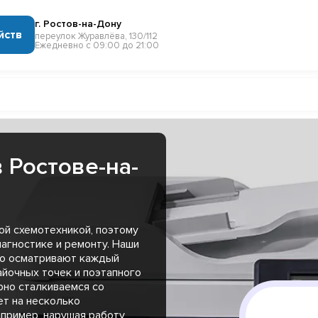
г. Ростов-на-Дону
йств
переулок Журавлёва, 130/112
Ежедневно с 09:00 до 21:00
 Ростове-на-
й схемотехникой, поэтому
агностике и ремонту. Наши
но осматривают каждый
пайочных точек и поэтапного
рно сталкиваемся со
ет на несколько
пример, нарушая работу