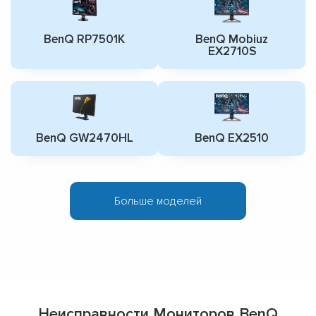
BenQ RP7501K
BenQ Mobiuz
EX2710S
BenQ GW2470HL
BenQ EX2510
Больше моделей
Неисправности Мониторов BenQ