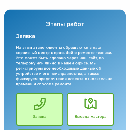
Этапы работ
Заявка
На этом этапе клиенты обращаются в наш
сервисный центр с просьбой о ремонте техники.
Это может быть сделано через наш сайт, по
телефону или лично в нашем офисе. Мы
регистрируем все необходимые данные об
устройстве и его неисправностях, а также
фиксируем предпочтения клиента относительно
времени и способа ремонта.
Заявка
Выезда мастера