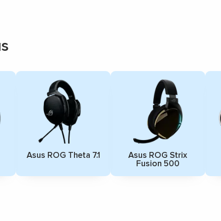
us
a
Asus ROG Theta 7.1
Asus ROG Strix
Fusion 500
▼
▼
▼