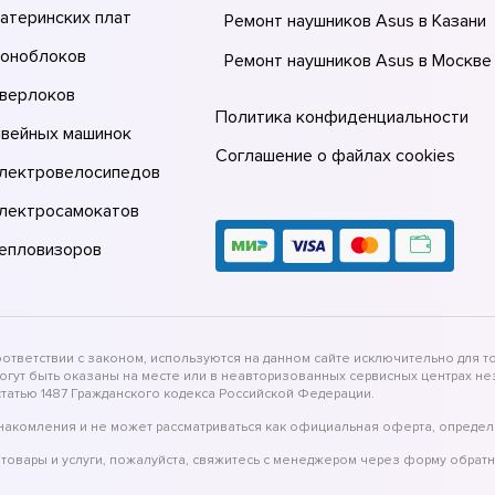
атеринских плат
Ремонт наушников Asus в Казани
моноблоков
Ремонт наушников Asus в Москве
оверлоков
Ремонт наушников Asus в Санкт-
Политика конфиденциальности
Петербурге
швейных машинок
Соглашение о файлах cookies
электровелосипедов
электросамокатов
тепловизоров
тветствии с законом, используются на данном сайте исключительно для то
могут быть оказаны на месте или в неавторизованных сервисных центрах 
татью 1487 Гражданского кодекса Российской Федерации.
накомления и не может рассматриваться как официальная оферта, определ
товары и услуги, пожалуйста, свяжитесь с менеджером через форму обратн