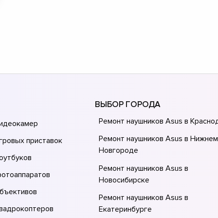
ВЫБОР ГОРОДА
Ремонт наушников Asus в Красно
видеокамер
Ремонт наушников Asus в Нижне
гровых приставок
Новгороде
оутбуков
Ремонт наушников Asus в
фотоаппаратов
Новосибирске
объективов
Ремонт наушников Asus в
квадрокоптеров
Екатеринбурге