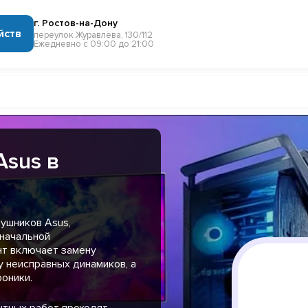
г. Ростов-на-Дону
йств
переулок Журавлёва, 130/112
Ежедневно с 09:00 до 21:00
Asus в
ушников Asus,
оначальной
нт включает замену
 неисправных динамиков, а
оники.
нтных работ проходят