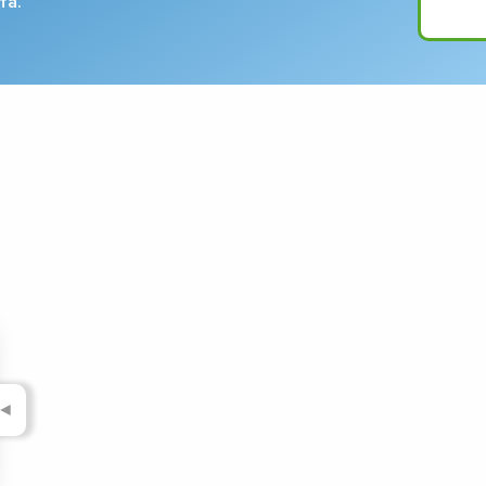
та.
◄