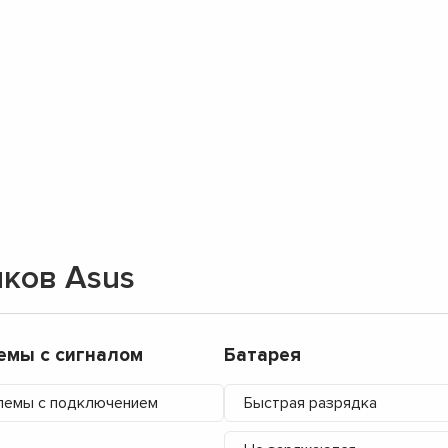
▼
▼
▼
▼
▼
▼
▼
▼
ков Asus
емы с сигналом
Батарея
лемы с подключением
Быстрая разрядка