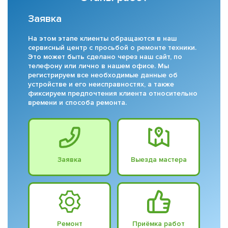
Заявка
На этом этапе клиенты обращаются в наш
сервисный центр с просьбой о ремонте техники.
Это может быть сделано через наш сайт, по
телефону или лично в нашем офисе. Мы
регистрируем все необходимые данные об
устройстве и его неисправностях, а также
фиксируем предпочтения клиента относительно
времени и способа ремонта.
Заявка
Выезда мастера
Ремонт
Приёмка работ