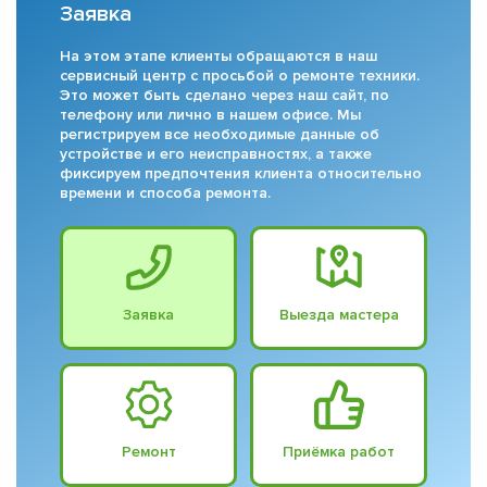
Заявка
На этом этапе клиенты обращаются в наш
сервисный центр с просьбой о ремонте техники.
Это может быть сделано через наш сайт, по
телефону или лично в нашем офисе. Мы
регистрируем все необходимые данные об
устройстве и его неисправностях, а также
фиксируем предпочтения клиента относительно
времени и способа ремонта.
Заявка
Выезда мастера
Ремонт
Приёмка работ