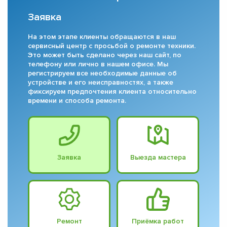
Заявка
На этом этапе клиенты обращаются в наш
сервисный центр с просьбой о ремонте техники.
Это может быть сделано через наш сайт, по
телефону или лично в нашем офисе. Мы
регистрируем все необходимые данные об
устройстве и его неисправностях, а также
фиксируем предпочтения клиента относительно
времени и способа ремонта.
Заявка
Выезда мастера
Ремонт
Приёмка работ