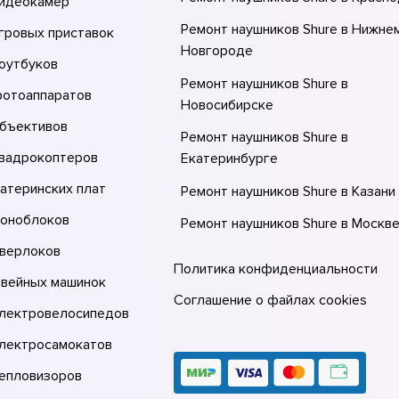
видеокамер
Ремонт наушников Shure в Нижне
гровых приставок
Новгороде
оутбуков
Ремонт наушников Shure в
фотоаппаратов
Новосибирске
объективов
Ремонт наушников Shure в
квадрокоптеров
Екатеринбурге
атеринских плат
Ремонт наушников Shure в Казани
моноблоков
Ремонт наушников Shure в Москв
оверлоков
Ремонт наушников Shure в Санкт-
Политика конфиденциальности
Петербурге
швейных машинок
Соглашение о файлах cookies
электровелосипедов
электросамокатов
тепловизоров