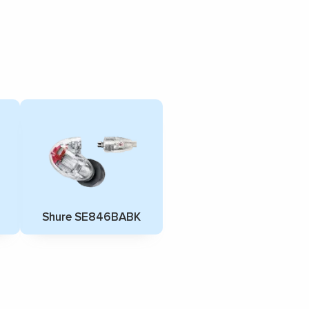
Shure SE846BABK