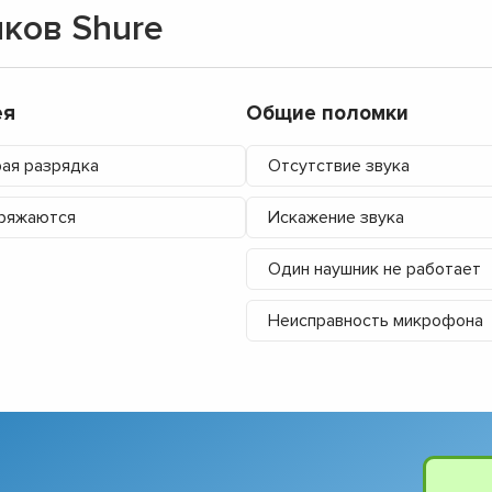
ков Shure
▼
▼
▼
▼
ея
Общие поломки
▼
▼
ая разрядка
Отсутствие звука
▼
▼
ряжаются
Искажение звука
Один наушник не работает
Неисправность микрофона