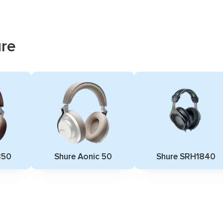
re
350
Shure Aonic 50
Shure SRH1840
▼
▼
▼