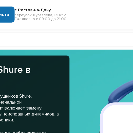
г. Ростов-на-Дону
йств
переулок Журавлёва, 130/112
Ежедневно с 09:00 до 21:00
Shure в
ушников Shure,
оначальной
нт включает замену
 неисправных динамиков, а
оники.
нтных работ проходят