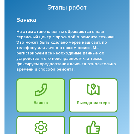
Этапы работ
Заявка
На этом этапе клиенты обращаются в наш
сервисный центр с просьбой о ремонте техники.
Это может быть сделано через наш сайт, по
телефону или лично в нашем офисе. Мы
регистрируем все необходимые данные об
устройстве и его неисправностях, а также
фиксируем предпочтения клиента относительно
времени и способа ремонта.
Заявка
Выезда мастера