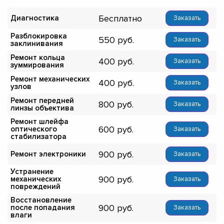
Бесплатно
Диагностика
Заказать
Разблокировка
550
Заказать
заклинивания
Ремонт кольца
400
Заказать
зуммирования
Ремонт механических
400
Заказать
узлов
Ремонт передней
800
Заказать
линзы объектива
Ремонт шлейфа
600
оптического
Заказать
стабилизатора
900
Ремонт электроники
Заказать
Устранение
900
механических
Заказать
повреждений
Восстановление
900
после попадания
Заказать
влаги