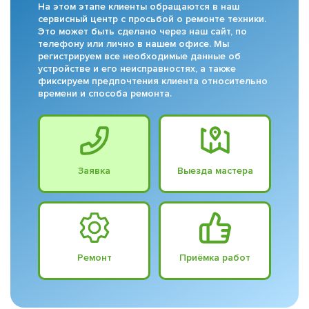
На этом этапе клиенты обращаются в наш
сервисный центр с просьбой о ремонте техники.
Это может быть сделано через наш сайт, по
телефону или лично в нашем офисе. Мы
регистрируем все необходимые данные об
устройстве и его неисправностях, а также
фиксируем предпочтения клиента относительно
времени и способа ремонта.
Заявка
Выезда мастера
Ремонт
Приёмка работ