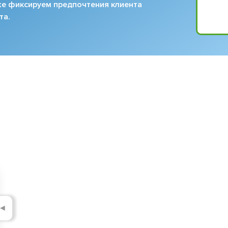
кже фиксируем предпочтения клиента
та.
◄