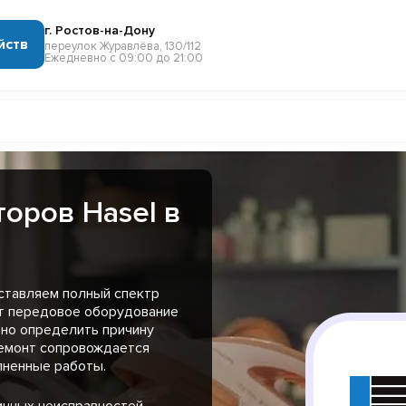
г. Ростов-на-Дону
йств
переулок Журавлёва, 130/112
Ежедневно с 09:00 до 21:00
оров Hasel в
ставляем полный спектр
ют передовое оборудование
вно определить причину
ремонт сопровождается
лненные работы.
ичных неисправностей,