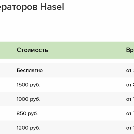
раторов Hasel
Стоимость
Вр
Бесплатно
от
1500
от
1000
от
850
от
▼
▼
1200
от
▼