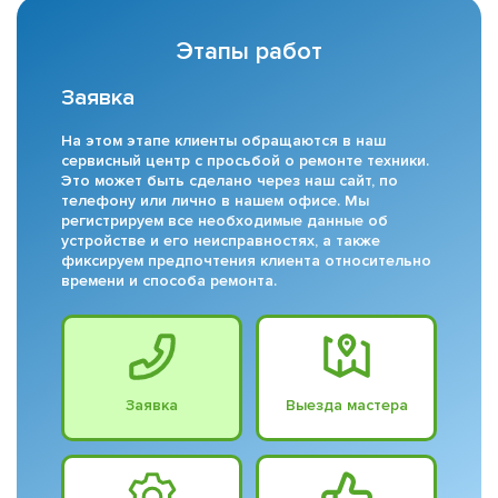
Этапы работ
Заявка
На этом этапе клиенты обращаются в наш
сервисный центр с просьбой о ремонте техники.
Это может быть сделано через наш сайт, по
телефону или лично в нашем офисе. Мы
регистрируем все необходимые данные об
устройстве и его неисправностях, а также
фиксируем предпочтения клиента относительно
времени и способа ремонта.
Заявка
Выезда мастера