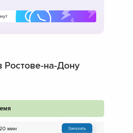
инут
в Ростове-на-Дону
емя
 20 мин
Заказать