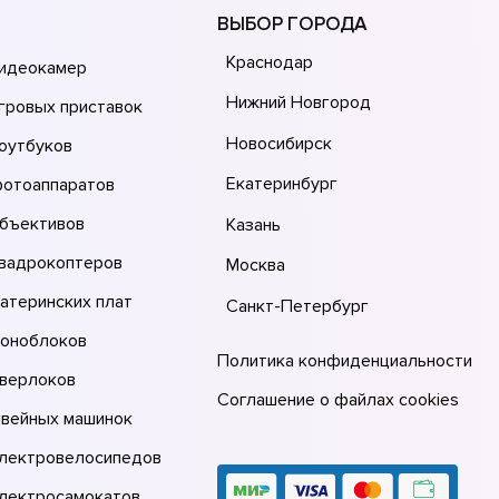
ВЫБОР ГОРОДА
Краснодар
видеокамер
Нижний Новгород
гровых приставок
Новосибирск
оутбуков
Екатеринбург
фотоаппаратов
объективов
Казань
квадрокоптеров
Москва
атеринских плат
Санкт-Петербург
моноблоков
Политика конфиденциальности
оверлоков
Соглашение о файлах cookies
швейных машинок
электровелосипедов
электросамокатов