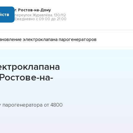
г. Ростов-на-Дону
йств
переулок Журавлёва, 130/112
Ежедневно с 09:00 до 21:00
ановление электроклапана парогенераторов
ектроклапана
Ростове-на-
у парогенератора от 4800