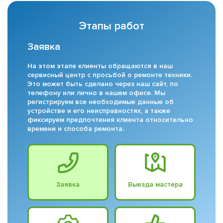
Этапы работ
Заявка
На этом этапе клиенты обращаются в наш
сервисный центр с просьбой о ремонте техники.
Это может быть сделано через наш сайт, по
телефону или лично в нашем офисе. Мы
регистрируем все необходимые данные об
устройстве и его неисправностях, а также
фиксируем предпочтения клиента относительно
времени и способа ремонта.
Заявка
Выезда мастера