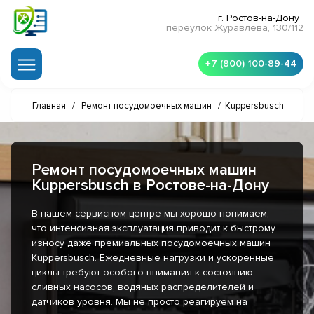
г. Ростов-на-Дону
переулок Журавлёва, 130/112
+7 (800) 100-89-44
Главная
/
Ремонт посудомоечных машин
/
Kuppersbusch
Ремонт посудомоечных машин
Kuppersbusch в Ростове-на-Дону
В нашем сервисном центре мы хорошо понимаем,
что интенсивная эксплуатация приводит к быстрому
износу даже премиальных посудомоечных машин
Kuppersbusch. Ежедневные нагрузки и ускоренные
циклы требуют особого внимания к состоянию
сливных насосов, водяных распределителей и
датчиков уровня. Мы не просто реагируем на