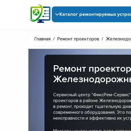
Каталог ремонтируемых устро
Главная
/
Ремонт проекторов
/
Железнодо
Ремонт проектор
Железнодорожн
Сервисный центр "ФиксРем-Сервис"
проекторов в районе Железнодорож
в ремонт, проходит тщательную диа
современного оборудования. Это п
неисправности и эффективно их уст
Мастера центра используют совре