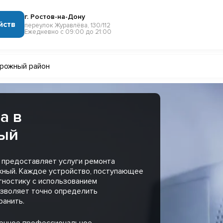
г. Ростов-на-Дону
йств
переулок Журавлёва, 130/112
Ежедневно с 09:00 до 21:00
рожный район
а в
ый
 предоставляет услуги ремонта
ный. Каждое устройство, поступающее
гностику с использованием
озволяет точно определить
ранить.
менное профессиональное