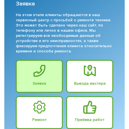
Заявка
На этом этапе клиенты обращаются в наш
сервисный центр с просьбой о ремонте техники.
Это может быть сделано через наш сайт, по
телефону или лично в нашем офисе. Мы
регистрируем все необходимые данные об
устройстве и его неисправностях, а также
фиксируем предпочтения клиента относительно
времени и способа ремонта.
Заявка
Выезда мастера
Ремонт
Приёмка работ